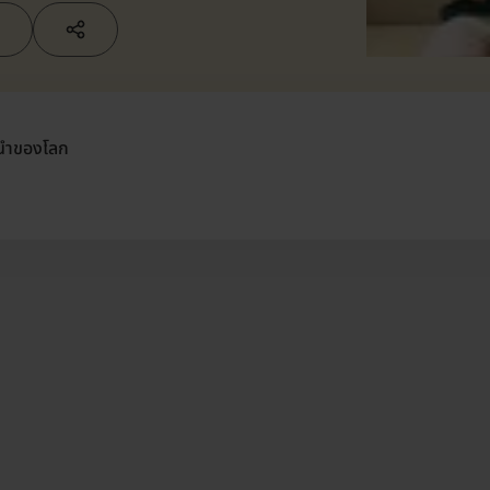
ด
นนำของโลก