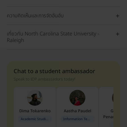
ความคิดเห็นและการจัดอันอับ
เกี่ยวกับ North Carolina State University -
Raleigh
Chat to a student ambassador
Speak to IDP ambassadors today!
Dima
Tokarenko
Aastha
Paudel
Geraldi
Penarete Va
Academic Studies in Education
Information Technology
Geology