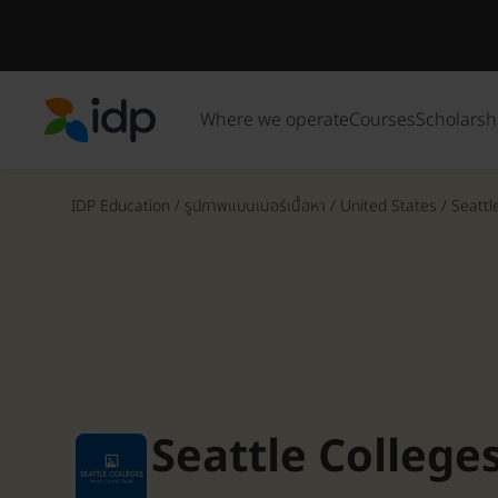
Where we operate
Courses
Scholarsh
IDP Education
IDP Education
/
รูปภาพแบนเนอร์เนื้อหา
/
United States
/
Seattl
Seattle College