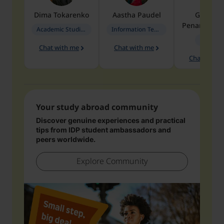
Dima
Tokarenko
Aastha
Paudel
Geraldi
Penarete Va
Academic Studies in Education
Information Technology
Geology
Chat with me
Chat with me
Chat with 
Your study abroad community
Discover genuine experiences and practical
tips from IDP student ambassadors and
peers worldwide.
Explore Community