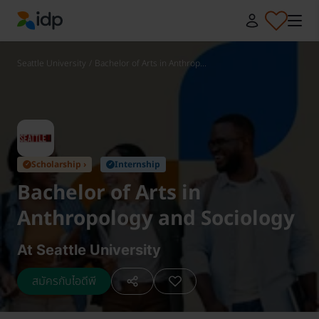
IDP Education
Seattle University
/
Bachelor of Arts in Anthrop...
Scholarship ›
Internship
✓
✓
Bachelor of Arts in
Anthropology and Sociology
At Seattle University
สมัครกับไอดีพี