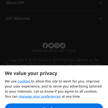
About IDP
IDP Websites
ลิขสิทธิ์
©
การศึกษา IDP ปี 2026
Copyright © IELTS Partners. IELTS Partners defined as The
British Council, IELTS Australia Pty. Ltd. and Cambridge English
(part of Cambridge University Press & Assessment)
We value your privacy
Investors
Terms of use
Privacy policy
Disclaimer
We use
cookies
to allow this site to work for you, improve
your user experience, and to serve you advertising tailored
to your interests. Let us know if you agree to all cookies.
You can
manage your preferences
at any time.