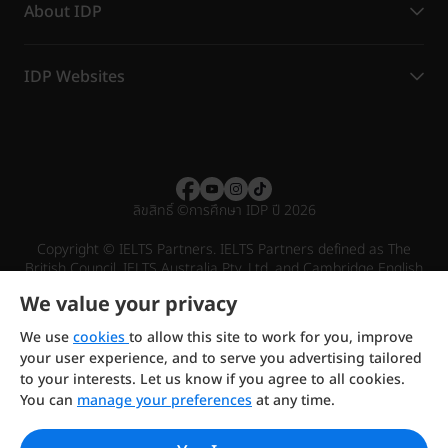
About IDP
IDP Websites
ลิขสิทธิ์
©
การศึกษา IDP ปี 2026
Copyright © IELTS Partners. IELTS Partners defined as The
British Council, IELTS Australia Pty. Ltd. and Cambridge English
(part of Cambridge University Press & Assessment)
We value your privacy
Investors
Terms of use
Privacy policy
Disclaimer
We use
cookies
to allow this site to work for you, improve
your user experience, and to serve you advertising tailored
to your interests. Let us know if you agree to all cookies.
You can
manage your preferences
at any time.