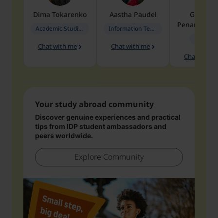
Dima
Tokarenko
Aastha
Paudel
Geraldi
Penarete Va
Academic Studies in Education
Information Technology
Geology
Chat with me
Chat with me
Chat with 
Your study abroad community
Discover genuine experiences and practical
tips from IDP student ambassadors and
peers worldwide.
Explore Community