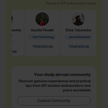
Speak to IDP ambassadors today!
dine
Penarete
Aastha
Paudel
Dima
Tokarenko
Vaquiro
Information Technology
Academic Studies in Education
Geology
Chat with me
Chat with me
hat with me
Your study abroad community
Discover genuine experiences and practical
tips from IDP student ambassadors and
peers worldwide.
Explore Community