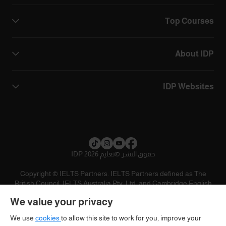
Top Courses
About IDP
IDP Websites
حقوق النشر
©
تعليم IDP 2026
Copyright © IELTS Partners. IELTS Partners defined as The
British Council, IELTS Australia Pty. Ltd. and Cambridge English
(part of Cambridge University Press & Assessment)
We value your privacy
المستثمرين
شروط الاستخدام
سياسية الخصوصية
تنويه
We use
cookies
to allow this site to work for you, improve your