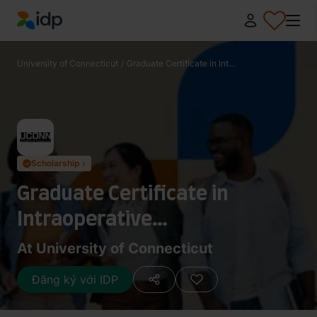
IDP Education
University of Connecticut
/
Graduate Certificate in Int...
Scholarship ›
✓
Graduate Certificate in
Intraoperative
Neuromonitoring
At University of Connecticut
Đăng ký với IDP