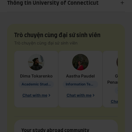
Thông tin University of Connecticut
Trò chuyện cùng đại sứ sinh viên
Trò chuyện cùng đại sứ sinh viên
Dima
Tokarenko
Aastha
Paudel
Geraldi
Penarete Va
Academic Studies in Education
Information Technology
Geology
Chat with me
Chat with me
Chat with 
Your study abroad community