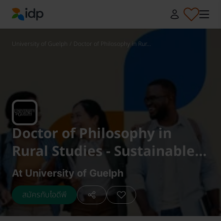
IDP Education
University of Guelph
/
Doctor of Philosophy in Rur...
Doctor of Philosophy in
Rural Studies - Sustainable
Landscape Systems
At University of Guelph
สมัครกับไอดีพี