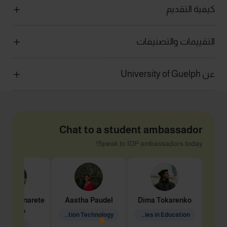
كيفية التقديم
التقييمات والتصنيفات
عن University of Guelph
Chat to a student ambassador
Speak to IDP ambassadors today!
dine
Penarete
Aastha
Paudel
Dima
Tokarenko
Vaquiro
Information Technology
Academic Studies in Education
Geology