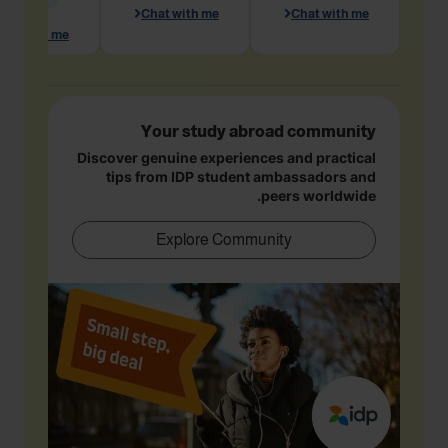
Chat with me
Chat with me
hat with me
Your study abroad community
Discover genuine experiences and practical
tips from IDP student ambassadors and
peers worldwide.
Explore Community