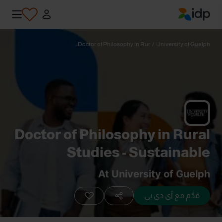
IDP Education
Doctor of Philosophy in Rur...
/
University of Guelph
Doctor of Philosophy in Rural
Studies - Sustainable
Landscape Systems
At University of Guelph
قدّم مع آي دي بي