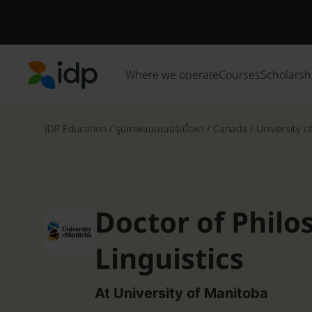
Where we operate
Courses
Scholarsh
IDP Education
IDP Education
/
รูปภาพแบนเนอร์เนื้อหา
/
Canada
/
University o
Doctor of Philo
Linguistics
At University of Manitoba