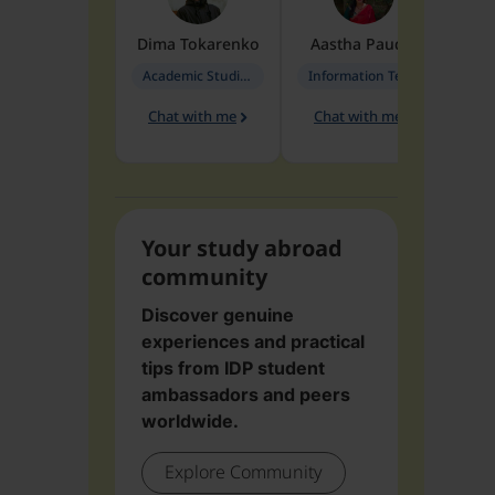
Dima
Tokarenko
Aastha
Paudel
Pen
Academic Studies in Education
Information Technology
Chat with me
Chat with me
Ch
Your study abroad
community
Discover genuine
experiences and practical
tips from IDP student
ambassadors and peers
worldwide.
Explore Community