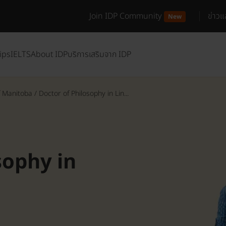
Join IDP Community
ข่าว
New
ips
IELTS
About IDP
บริการเสริมจาก IDP
f Manitoba
/
Doctor of Philosophy in Lin...
sophy in