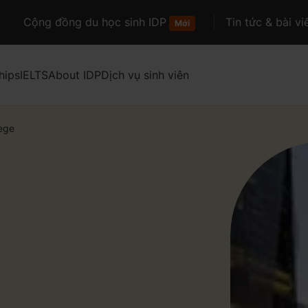
Cộng đồng du học sinh IDP
Tin tức & bài vi
Mới
hips
IELTS
About IDP
Dịch vụ sinh viên
ege