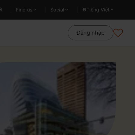
ết
Find us
Social
Tiếng Việt
Đăng nhập