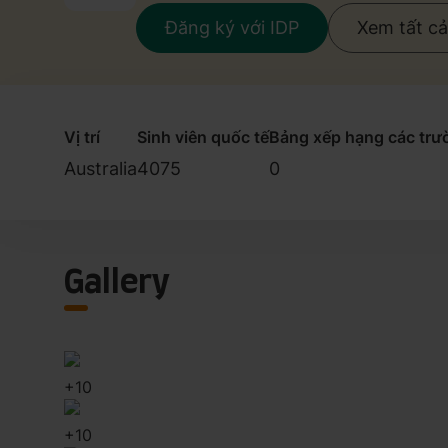
Đăng ký với IDP
Xem tất c
Vị trí
Sinh viên quốc tế
Bảng xếp hạng các trườ
Australia
4075
0
Gallery
+
10
+
10