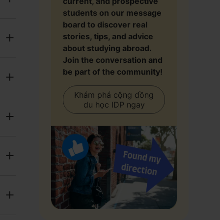
current, and prospective
students on our message
board to discover real
stories, tips, and advice
about studying abroad.
Join the conversation and
be part of the community!
Khám phá cộng đồng
du học IDP ngay