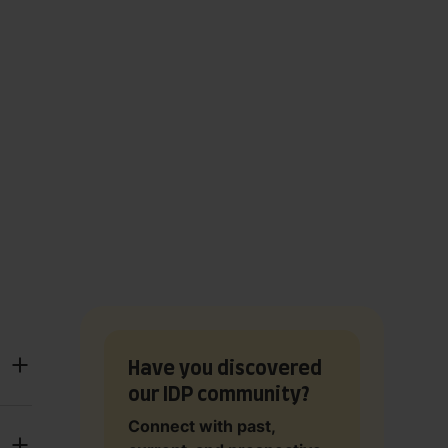
Have you discovered
our IDP community?
Connect with past,