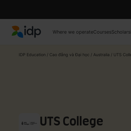
Where we operate
Courses
Scholars
IDP Education
IDP Education
/
Cao đẳng và Đại học
/
Australia
/
UTS Coll
UTS College