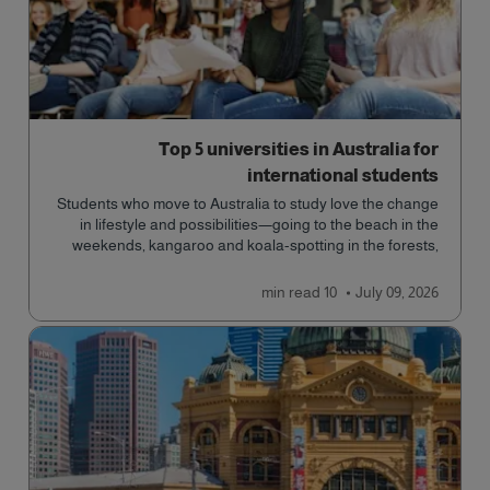
Top 5 universities in Australia for
international students
Students who move to Australia to study love the change
in lifestyle and possibilities—going to the beach in the
weekends, kangaroo and koala-spotting in the forests,
and in general a laid-back lifestyle with easy to manage
traffic and a high standard of living.
read
10 min
July 09, 2026