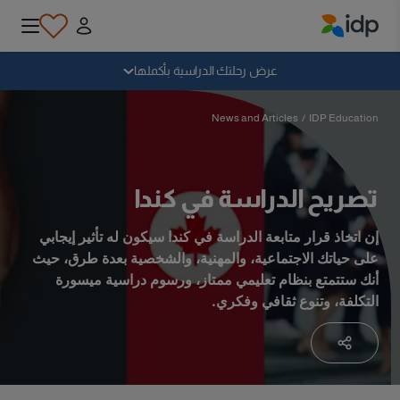
IDP Education
سقوط
عرض رحلتك الدراسية بأكملها
لماذا الدراسة بالخارج؟
News and Articles
/
IDP Education
أين وماذا أدرس؟
تصريح الدراسة في كندا
كيف يمكنني التقديم؟
إن اتخاذ قرار متابعة الدراسة في كندا سيكون له تأثير إيجابي
على حياتك الاجتماعية، والمهنية، والشخصية بعدة طرق، حيث
أنك ستتمتع بنظام تعليمي ممتاز، ورسوم دراسية ميسورة
بعد الحصول على عرض
التكلفة، وتنوع ثقافي وفكري.
الاستعداد للمغادرة