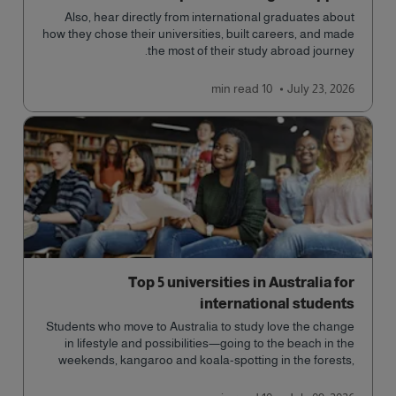
Also, hear directly from international graduates about
how they chose their universities, built careers, and made
the most of their study abroad journey.
read
10 min
July 23, 2026
Top 5 universities in Australia for
international students
Students who move to Australia to study love the change
in lifestyle and possibilities—going to the beach in the
weekends, kangaroo and koala-spotting in the forests,
and in general a laid-back lifestyle with easy to manage
traffic and a high standard of living.