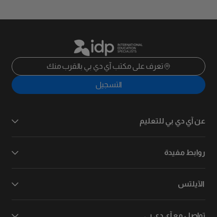
تعرف على مكتب آي دي بي بالقرب منك
التسجيل
عن آي دي بي للتعليم
روابط مفيدة
الآيلتس
تواصل مع آي دي بي