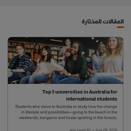
المقالات المختارة
Top 5 universities in Australia for
international students
Students who move to Australia to study love the change
in lifestyle and possibilities—going to the beach in the
weekends, kangaroo and koala-spotting in the forests,
and in general a laid-back lifestyle with easy to manage
traffic and a high standard of living.
read
10 min
July 09, 2026