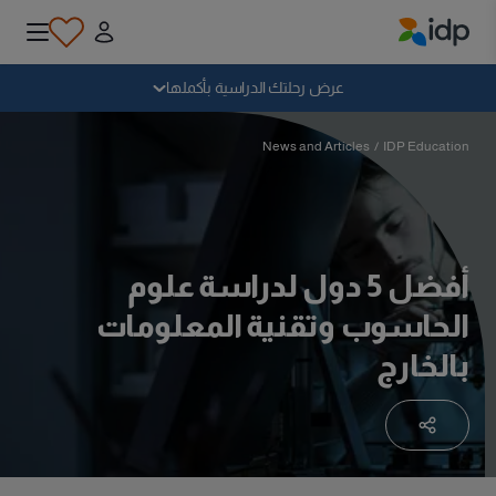
IDP Education
سقوط
عرض رحلتك الدراسية بأكملها
لماذا الدراسة بالخارج؟
News and Articles
/
IDP Education
أين وماذا أدرس؟
أفضل 5 دول لدراسة علوم
كيف يمكنني التقديم؟
الحاسوب وتقنية المعلومات
بالخارج
بعد الحصول على عرض
الاستعداد للمغادرة