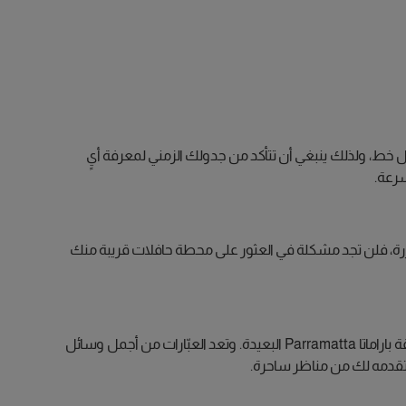
 خط، ولذلك ينبغي أن تتأكد من جدولك الزمني لمعرفة أيٍ
سرعة.
ررة، فلن تجد مشكلة في العثور على محطة حافلات قريبة منك
تغطي العبّارات تقريبًا جميع الضواحي التي تطل على ميناء سيدني، بما في ذلك مانلي، وبالمان، وسيركولار كواي Circular Quay، وحتى منطقة باراماتا Parramatta البعيدة. وتعد العبّارات من أجمل وسائل
ما تقدمه لك من مناظر ساحرة.