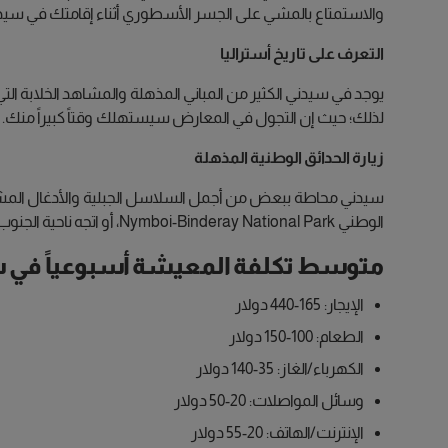
والاستمتاع بالمشي على الجسر الأسطوري أثناء إقامتك في سيد
التعرف على تاريخ أستراليا
يوجد في سيدني الكثير من المباني المذهلة والمشاهد الخلابة الت
لذلك؛ حيث إن التجول في المعارض سيستهلك وقتاً كبيراً منك.
زيارة الحدائق الوطنية المذهلة
سيدني محاطة ببعض من أجمل السلاسل الجبلية والأدغال المشمسة
الوطني Nymboi-Binderay National Park، أو اتجه ناحية الجنوب لممارسة الغطس والتجول في الغابات المطيرة.
متوسط تكلفة المعيشة أسبوعياً في 
الإيجار: 165-440 دولار
الطعام: 100-150 دولار
الكهرباء/الغاز: 35-140 دولار
وسائل المواصلات: 20-50 دولار
الإنترنت/الهاتف: 20-55 دولار