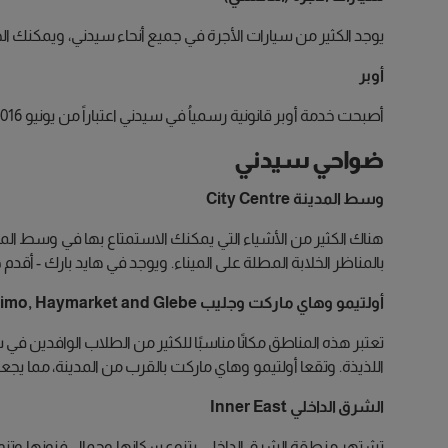
يوجد الكثير من سيارات الأجرة في جميع أنحاء سيدني، ويمكنك ا
أوبر
أصبحت خدمة أوبر قانونية رسمياُ في سيدني اعتباراً من يونيو 2016، وهي تقدم بديلاً آمنا ورخيص الثمن لسيارات الأجرة.
ضواحي سيدني
وسط المدينة City Centre
هناك الكثير من الأشياء التي يمكنك الاستمتاع بها في وسط الم
بالمناظر الخلابة المطلة على الميناء. ويوجد في هايد بارك - أق
أولتيمو وهاي ماركت وجليب Ultimo, Haymarket and Glebe
تعتبر هذه المناطق مكانًا مناسبًا للكثير من الطلاب الوافدين في
اللذيذة. وتقعا أولتيمو وهاي ماركت بالقرب من المدينة، مما يجعل
الشرق الداخلي Inner East
تشتهر منطقة الشرق الداخلي بتنوع سكانها وجمال فنونها وتنوع ال