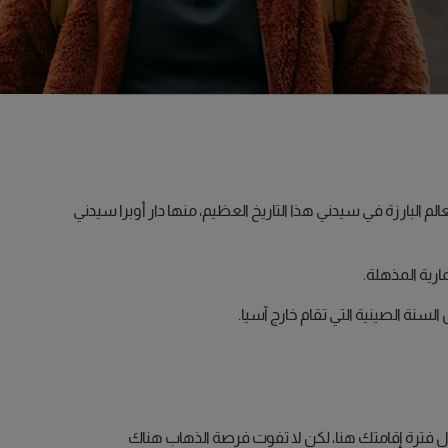
ها الأسطول الأول (عام 1788) وأول مدينة تم فيها إنشاء مجلس للمدينة (عام 1842). وتعكس المعالم البارزة في سيدني هذا التاريخ العظيم، منها دار أوبرا سيدني
ارية المذهلة.
سنة الصينية التي تقام خارج آسيا.
لال فترة إقامتك هنا، لكن لا تفوت فرصة الذهاب هناك