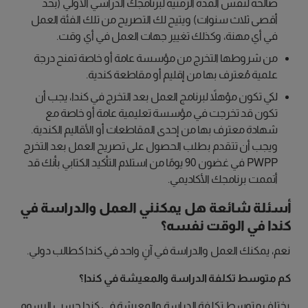
صالحة لنفس المدة الزمنية لبرنامجك الدراسي الأولي (بحد
أقصى ثلاث سنوات) ويتيح لك التصريح من تلك الفئة العمل
في أي مهنة، وكذلك تغيير جهات العمل في أي وقت.
من شروطها التخرج من مؤسسة عامة أو خاصة تمنح درجة
علمية مُعترف بها من إقليم أو مقاطعة كندية.
لكي تكون مؤهلاً لبرنامج العمل بعد التخرج في كندا، يجب أن
تكون قد تخرجت في مؤسسة تعليمية عامة أو خاصة مع
شهادة معترف بها من إحدى المقاطعات أو الأقاليم الكندية.
ويجب أن تتقدم بطلب الحصول على تصريح العمل بعد التخرج
PWPP في غضون 90 يومًا من استلام التأكيد الكتابي بأنك قد
أتممت برنامجك الأكاديمي.
أسئلة شائعة
هل يمكنني العمل والدراسة في
كندا في الوقت نفسه؟
نعم، يمكنك العمل والدراسة في آنٍ واحد في كندا كطالب دولي.
كم متوسط تكلفة الدراسة والمعيشة في كندا؟
يختلف متوسط تكلفة الدراسة والمعيشة في كندا حسب الرسوم