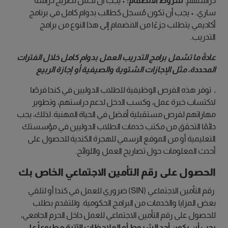
دراستهم.
شروط الانضمام:
• يجب أن تحمل تصريح دراسة
ساري. • يجب أن تكون مُسجل كطالب بدوام كامل في برنامج
أكاديمي يتطلب جزءًا من الانضمام إلى هذا النوع من برامج
التدريب.
عادةً ما تشمل برامج التدريب العمل بدوام كامل خلال الفترات
المحددة، مثل الإجازات الشتوية والصيفية أو إجازة الربيع
.
توفر هذه الفرص الوظيفية للطلاب الدوليين في كندا فرصًا
لاكتساب خبرة عمل، وكسب الدخل لدعم دراستهم، وتطوير
مهاراتهم لفرص مستقبلية أفضل في الحياة المهنية. لذلك، يجب
دائمًا التحقق من مكتب خدمات الطلاب الدوليين في مؤسستك
التعليمية أو من الموقع الرسمي للهجرة الكندية للحصول على
أحدث المعلومات حول تصاريح العمل واللوائح.
الحصول على رقم التأمين الاجتماعي الخاص بك
رقم التأمين الاجتماعي (SIN) ضروري للعمل في كندا أو لتلقي
بعض المزايا والخدمات من البرامج الحكومية. وللتقدم بطلب
للحصول على رقم التأمين الاجتماعي للعمل داخل الحرم الجامعي،
يجب أن يكون أحد الشروط أو الملاحظات الآتية مطبوعاً على