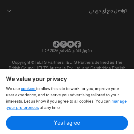
تواصل مع آي دي بي
حقوق النشر
©
تعليم IDP 2026
Copyright © IELTS Partners. IELTS Partners defined as The
British Council, IELTS Australia Pty. Ltd. and Cambridge English
(part of Cambridge University Press & Assessment)
We value your privacy
المستثمرين
شروط الاستخدام
سياسية الخصوصية
تنويه
We use
cookies
to allow this site to work for you, improve your
user experience, and to serve you advertising tailored to your
interests. Let us know if you agree to all cookies. You can
manage
your preferences
at any time.
Yes I agree