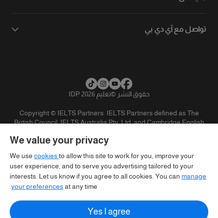
تواصل مع آي دي بي
حقوق النشر
©
تعليم IDP 2026
Copyright © IELTS Partners. IELTS Partners defined as The
British Council, IELTS Australia Pty. Ltd. and Cambridge English
(part of Cambridge University Press & Assessment)
We value your privacy
المستثمرين
شروط الاستخدام
سياسية الخصوصية
تنويه
We use
cookies
to allow this site to work for you, improve your
user experience, and to serve you advertising tailored to your
interests. Let us know if you agree to all cookies. You can
manage
your preferences
at any time.
Yes I agree