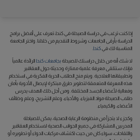
إذا كنت ترغب في دراسة الصيدلة في كندا، تعرف على أفضل برامج
الدراسة بأرقى الجامعات وشروط التقديم من خلالنا. واختر الجامعة
المناسبة لك في
كندا
.
لا شك أنه من خلال دراستك للصيدلة
بجامعات كندا
الرائدة عالمياً
فإنك ستتلقى معرفة علمية ممتازة وحديثة حول العقاقير
وتطبيقاتها العلاجية. ويتم منح الطلاب الحرية الفكرية في استخدام
هذه المعرفة المتعمقة لتطوير طرق مبتكرة لإيصال الأدوية بأمان
وفعالية لأعضاء الجسد المختلفة. ومن أجل ذلك الهدف يدرس
طلاب الصيدلة مواد الفيزياء، والأحياء، وعلم التشريح، وعلم وظائف
الأعضاء، والكيمياء.
وكجزء لا يتجزأ من منظومة الرعاية الصحية، يمكن للصيادلة
المدربين المشاركة في جميع الجوانب الصحية لاستخدام العقاقير
واللقاحات، سواء كان من حيث اكتشاف مركبات الدواء أو تطويره أو