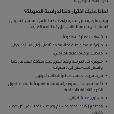
طرق إمداد المرضى به.
لماذا عليك اختيار كندا لدراسة الصيدلة؟
بجانب ما يعرف عن شهرة جامعات كندا عالمياً بمستوى
التدريس
الممتاز الذي تقدمه للطلاب، فإن
كندا
تقدم لك أيضاً:
شهادات معترف بها دولياً.
مرافق علمية وبحثية وطلابية حديثة على أعلى مستوى دولي.
معدلات
توظيف
عالية للخريجين.
متوفرة أثناء الدراسة وبعد التخرج حيث يمكنك البقاء في كندا
والعمل لمدة تصل إلى 3 سنوات.
تجربة فريدة
ومتنوعة ثقافياً
للطلاب الدوليين.
تكلفة معيشة
ورسوم دراسية منخفضة نوعاً ما
مقارنة
بالدول
الأخرى الناطقة بالإنجليزية.
مستوى معيشة
راقي.
المجتمع الكندي ودود ومسالم ومرحب بالأجانب من كل حدب
وصوب.