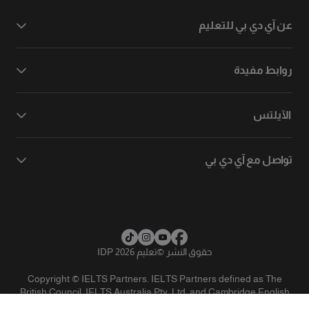
عن آي دي بي للتعليم
روابط مفيدة
الآيلتس
تواصل مع آي دي بي
حقوق النشر
©
تعليم IDP 2026
Copyright © IELTS Partners. IELTS Partners defined as The
British Council, IELTS Australia Pty. Ltd. and Cambridge English
(part of Cambridge University Press & Assessment)