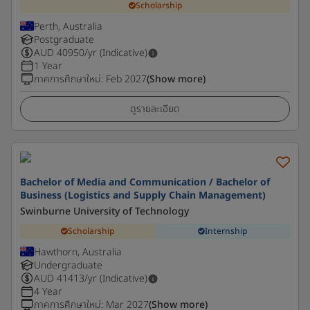
Scholarship
Perth, Australia
Postgraduate
AUD
40950
/yr (Indicative)
1 Year
ภาคการศึกษาใหม่
:
Feb 2027
(Show more)
ดูรายละเอียด
Bachelor of Media and Communication / Bachelor of
Business (Logistics and Supply Chain Management)
Swinburne University of Technology
Scholarship
Internship
Hawthorn, Australia
Undergraduate
AUD
41413
/yr (Indicative)
4 Year
ภาคการศึกษาใหม่
:
Mar 2027
(Show more)