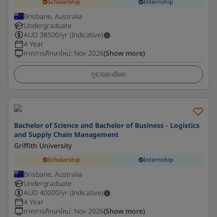
Scholarship
Internship
Brisbane, Australia
Undergraduate
AUD
38500
/yr (Indicative)
4 Year
ภาคการศึกษาใหม่
:
Nov 2026
(Show more)
ดูรายละเอียด
Bachelor of Science and Bachelor of Business - Logistics
and Supply Chain Management
Griffith University
Scholarship
Internship
Brisbane, Australia
Undergraduate
AUD
40000
/yr (Indicative)
4 Year
ภาคการศึกษาใหม่
:
Nov 2026
(Show more)