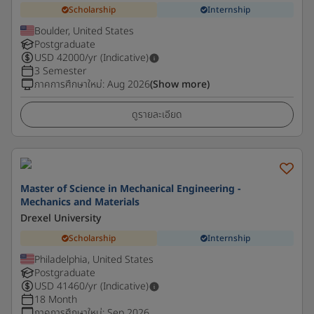
Scholarship
Internship
Boulder, United States
Postgraduate
USD
42000
/yr (Indicative)
3 Semester
ภาคการศึกษาใหม่
:
Aug 2026
(Show more)
ดูรายละเอียด
Master of Science in Mechanical Engineering -
Mechanics and Materials
Drexel University
Scholarship
Internship
Philadelphia, United States
Postgraduate
USD
41460
/yr (Indicative)
18 Month
ภาคการศึกษาใหม่
:
Sep 2026