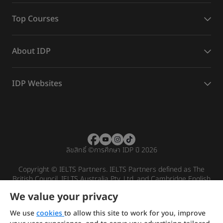
Top Courses
About IDP
IDP Websites
ลิขสิทธิ์
©
การศึกษา IDP ปี 2026
Copyright © IELTS Partners. IELTS Partners defined as The
British Council, IELTS Australia Pty. Ltd. and Cambridge English
(part of Cambridge University Press & Assessment)
We value your privacy
Investors
Terms of use
Privacy policy
Disclaimer
We use
cookies
to allow this site to work for you, improve