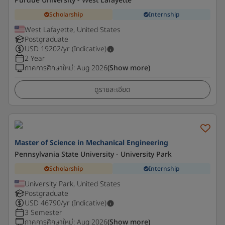
Purdue University - West Lafayette
Scholarship
Internship
West Lafayette, United States
Postgraduate
USD
19202
/yr (Indicative)
2 Year
ภาคการศึกษาใหม่
:
Aug 2026
(Show more)
ดูรายละเอียด
Master of Science in Mechanical Engineering
Pennsylvania State University - University Park
Scholarship
Internship
University Park, United States
Postgraduate
USD
46790
/yr (Indicative)
3 Semester
ภาคการศึกษาใหม่
:
Aug 2026
(Show more)