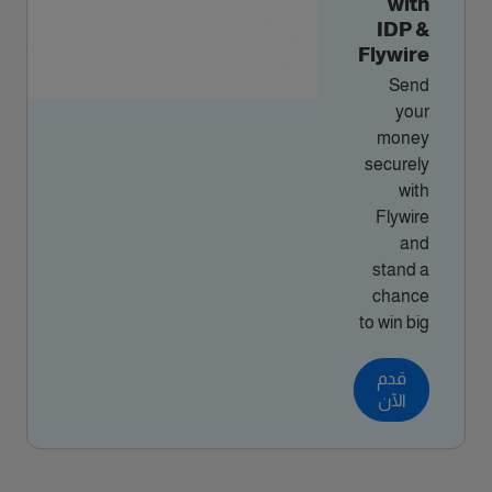
with
IDP &
Flywire
Send
your
money
securely
with
Flywire
and
stand a
chance
to win big
قدم
الآن