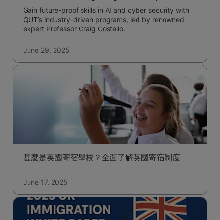
Gain future-proof skills in AI and cyber security with
QUT’s industry-driven programs, led by renowned
expert Professor Craig Costello.
June 29, 2025
甚麼是英國寄宿學校？全面了解英國寄宿制度
June 17, 2025