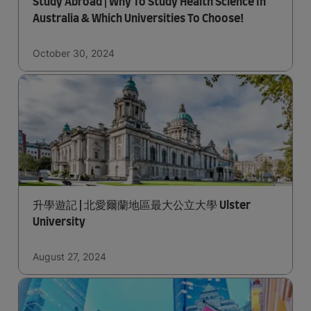
Study Abroad | Why To Study Health Science In
Australia & Which Universities To Choose!
October 30, 2024
升學遊記 | 北愛爾蘭地區最大公立大學 Ulster
University
August 27, 2024