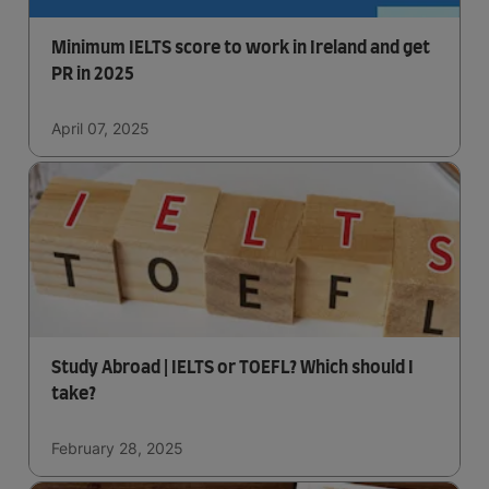
Minimum IELTS score to work in Ireland and get
PR in 2025
April 07, 2025
Study Abroad | IELTS or TOEFL? Which should I
take?
February 28, 2025