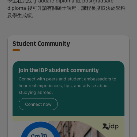
學生在完成 graduate diploma 或 postgraduate
diploma 後可升讀有關碩士課程，課程長度取決於學科
及學生成績。
Student Community
Join the IDP student community
Connect with peers and student ambassadors to
hear real experiences, tips, and advise about
studying abroad.
Connect now