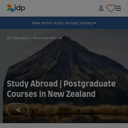
IDP Education
Collapse
View entire study abroad journey
Why study abroad?
IDP Education
/
News and Articles
Where and what to study?
How do I apply?
Study Abroad | Postgraduate
Courses in New Zealand
After receiving an offer
Prepare to depart