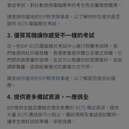
會話考試，對計劃使用電腦應考的考生而言屬理想選擇。
請查詢你當地的
IDP教育辦事處
，以了解你所在城市是否
提供 IELTS 電腦模式考試。
3. 優質耳機讓你感受不一樣的考試
在一些IDP IELTS電腦模式考試中心進行聆聽考試時，我
們會提供紅外線耳機，香港更會提供獨立全罩式耳機。它
們提供高質量的音頻，並且可以根據你的習慣喜好，自由
調節聲量，這與紙筆模式的廣播方式不同。
請
查詢你當地的IDP教育辦事處
，以了解是否提供此服
務。
4. 提供更多備試資源，一應俱全
IDP提供全面且價格合理及免費的
IELTS 備試資源
，提供
大量 IELTS 應試技巧小貼士、備試視頻及會話測試範例，
讓考生做好試前準備，爭取佳績。