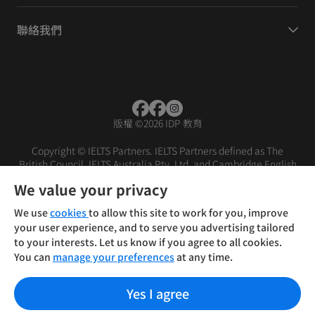
聯絡我們
版權
©
2026 IDP 教育
Copyright © IELTS Partners. IELTS Partners defined as The
British Council, IELTS Australia Pty. Ltd. and Cambridge English
(part of Cambridge University Press & Assessment)
We value your privacy
投資者
條款
私隱政策
免責聲明
We use
cookies
to allow this site to work for you, improve
your user experience, and to serve you advertising tailored
to your interests. Let us know if you agree to all cookies.
You can
manage your preferences
at any time.
Yes I agree