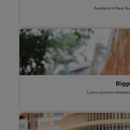
Auckland is New Zeal
Bigg
Learn common mistakes i