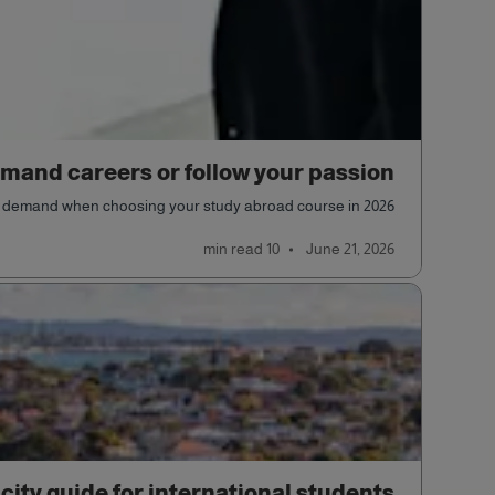
mand careers or follow your passion?
re demand when choosing your study abroad course in 2026.
read
10 min
June 21, 2026
 city guide for international students