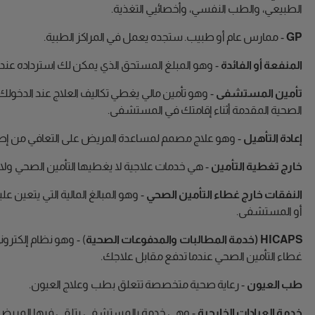
الطبيعي، والطب النفسي، وأخصائيي التغذية.
GP
- ممارس عام أو طبيب. ستجده يعمل في المراكز الطبية.
المنفعة أو الفائدة
- وهو المبلغ المستحق الذي يمكن لك استرداده عند
تأمين المستشفى
- وهو تأمين مالي يغطي تكاليف العلاج عند الدخول
الصحية المقدمة أثناء إقامتك في المستشفى.
إعادة التأهيل
- وهو علاج مصمم لمساعدة المريض على التعافي من إصابة
خارج تغطية التأمين
- هي خدمات علاجية لا يغطيها التأمين الصحي ولا
النفقات خارج غطاء التأمين الصحي
- وهو المبالغ المالية التي يتعين ع
أو المستشفى.
HICAPS (خدمة المطالبات والمدفوعات الصحية
) - وهو نظام إلكترو
غطاء التأمين الصحي عندما تدفع مقابل علاجك.
طب العيون
- رعاية صحية متخصصة تتعلق بطب وعلاج العيون.
خدمة العيادات الخارجية
- وهي خدمة بالمستشفى يتلقى فيها المريض ال