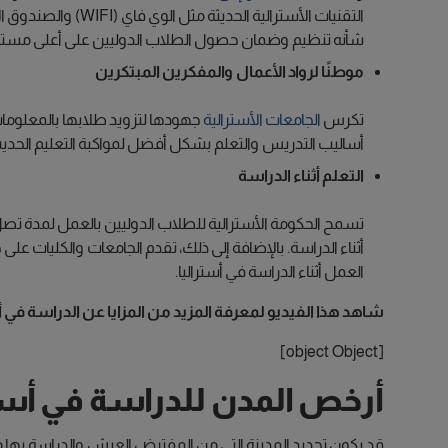
التقنيات الأسترالية الحديثة مثل الوي فاي (WIFI) والصندوق الأسود للطائرات. علاوة على ذلك، أنشأت الحكومة الأسترالية
شأنه تنظيم وضمان حصول الطلاب الدوليين على أعلى مستوى 
موطنًا لرواد الأعمال والمفكرين المبتكرين
تكرس
الجامعات الأسترالية
جهودها لتزويد طلابها بالمعلومات 
أساليب التدريس والتعلم بشكل أفضل لمواكبة التعليم الحديث 
التعلم أثناء الدراسة
أثناء الدراسة. بالإضافة إلى ذلك، تقدم الجامعات والكليات عل
العمل أثناء الدراسة في أستراليا.
شاهد هذا الفيديو لمعرفة المزيد من المزايا عن الدراسة في أ
[object Object]
أرخص المدن للدراسة في أستر
قد يكون تحديد المدينة التي من المفترض العيش والدراسة بها 