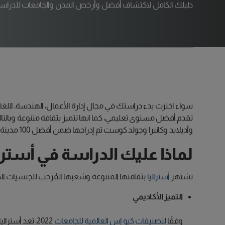
دليلك الكامل لاكتشاف أفضل وأرخص المدن والجامعات للدراسة ف
سواء اخترت بدء دراستك في مجال إدارة الأعمال، الهندسة، اللغة الإن
تقدم أفضل مستوى تعليمي، كما انها تتميز بثقافة متنوعة وبالتا
وآديلايد وكانبرا وجولد كوست تم إدراجها ضمن أفضل 100 مدينة في العالم للدراسة.
لماذا عليك الدراسة في أسترال
تشتهر
أستراليا
بثقافتها المتنوعة وشعبها المُرحب للجنسيات الأ
التميز الأكاديمي
وفقًا
لتصنيفات كيو إس العالمية للجامعات