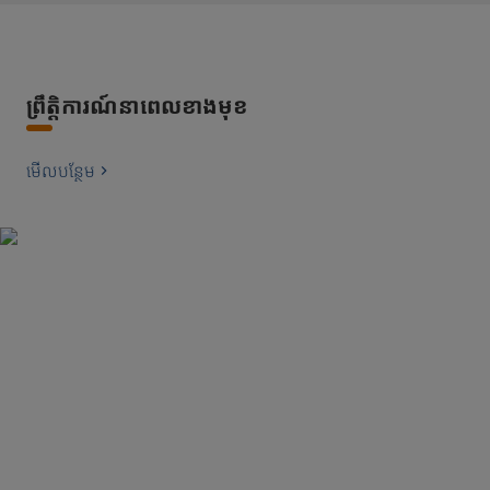
ព្រឹត្តិការណ៍នាពេលខាងមុខ
មើល​បន្ថែម