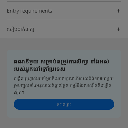
Entry requirements
របៀបដាក់ពាក្យ
គណនីមួយ សម្រាប់តម្រូវការសិក្សា ទាំងអស់
របស់អ្នកនៅក្រៅប្រទេស
បង្កើតប្រូហ្វាល់របស់អ្នកនិងរកលក្ខណៈពិសេសដ៏ធំទូលាយមួយ
រួមបញ្ចូលទាំងអនុសាសន៍ផ្ទាល់ខ្លួន កម្មវិធីដែលលឿននិងច្រើន
ទៀត។
ចុះឈ្មោះ