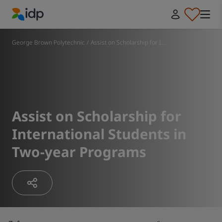
IDP Education
George Brown Polytechnic
/
Assist on Scholarship for I...
Assist on Scholarship for
International Students in
Two-year Programs