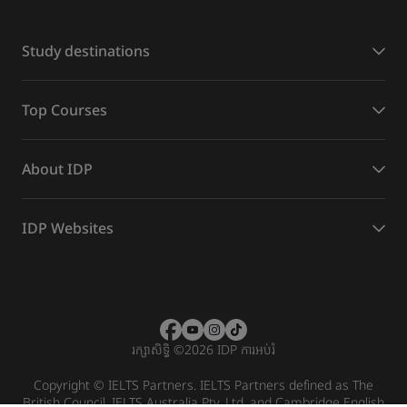
Study destinations
Top Courses
About IDP
IDP Websites
រក្សាសិទ្ធិ
©
2026 IDP ការអប់រំ
Copyright © IELTS Partners. IELTS Partners defined as The
British Council, IELTS Australia Pty. Ltd. and Cambridge English