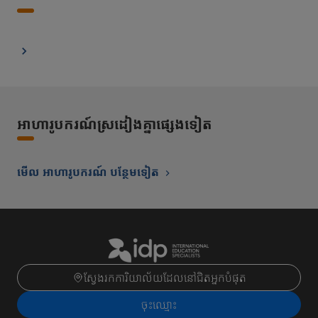
អាហារូបករណ៍ស្រដៀងគ្នាផ្សេងទៀត
មើល អាហារូបករណ៍ បន្ថែមទៀត
ស្វែងរកការិយាល័យដែលនៅជិតអ្នកបំផុត
ចុះ​ឈ្មោះ