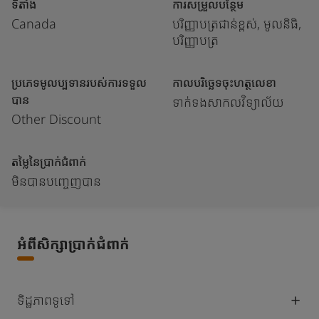
ទីតាំង
ការសម្រួលបន្ថែម
Canada
បរិញ្ញាបត្រជាន់ខ្ពស់, មូលនិធិ,
បរិញ្ញាបត្រ
ប្រភេទមូលប្បទានរបស់ការទទួល
កាលបរិច្ឆេទចុះហត្ថលេខា
បាន
ទាក់ទងសាកលវិទ្យាល័យ
Other Discount
តម្លៃនៃប្រាក់ជំពាក់
មិនបានបញ្ចេញបាន
អំពីសិក្សាប្រាក់ជំពាក់
ទិដ្ឋភាពទូទៅ