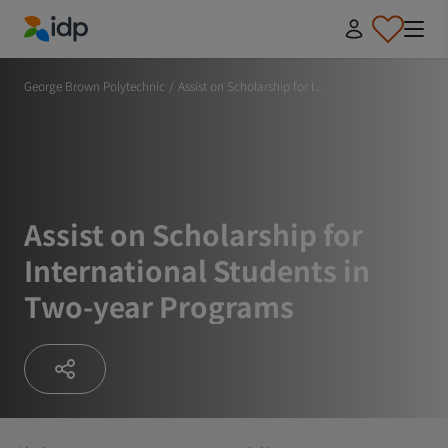
IDP Education
George Brown Polytechnic
/
Assist on Scholarship for I...
Assist on Scholarship for
International Students in
Two-year Programs