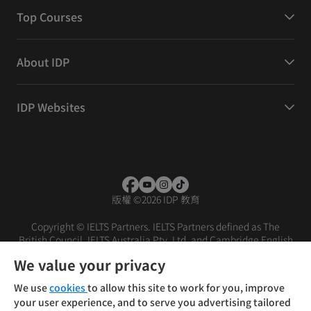
Top Courses
About IDP
IDP Websites
版權
©
2026 IDP 教育
Copyright © IELTS Partners. IELTS Partners defined as The
British Council, IELTS Australia Pty. Ltd. and Cambridge English
(part of Cambridge University Press & Assessment)
We value your privacy
投資人
使用條款
隱私權政策
免責聲明
We use
cookies
to allow this site to work for you, improve
your user experience, and to serve you advertising tailored