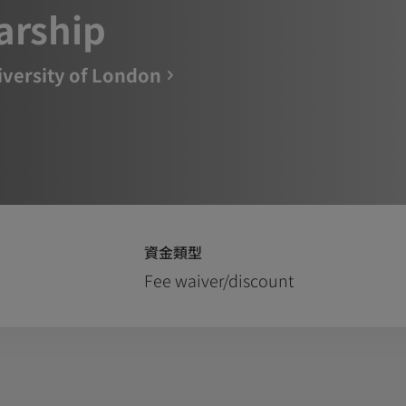
arship
versity of London
資金類型
Fee waiver/discount