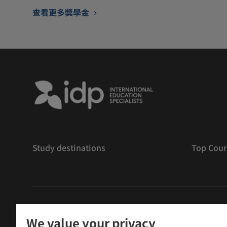
查看更多獎學金
Study destinations
Top Cour
版權
©
2026 IDP 教育
We value your privacy