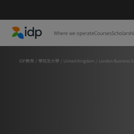
Where we operate
Courses
Scholarsh
IDP Education
IDP教育
/
學院及大學
/
United Kingdom
/
London Business Sc