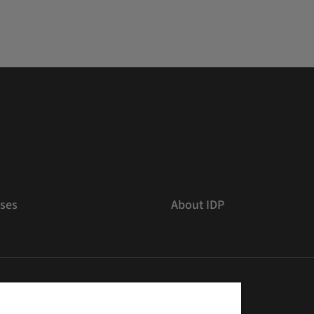
ses
About IDP