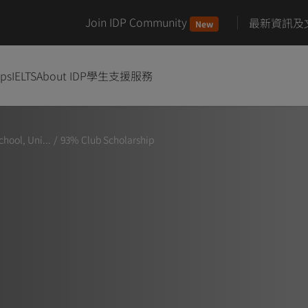
Join IDP Community
最新資訊及
New
ips
IELTS
About IDP
學生支援服務
hool, Uni...
/
93% Club Scholarship