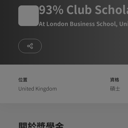
93% Club Schol
At
London Business School, Uni
位置
資格
United Kingdom
碩士
關於獎學金