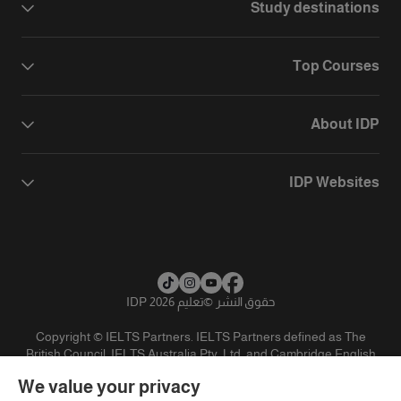
Study destinations
Top Courses
About IDP
IDP Websites
حقوق النشر
©
تعليم IDP 2026
Copyright © IELTS Partners. IELTS Partners defined as The
British Council, IELTS Australia Pty. Ltd. and Cambridge English
(part of Cambridge University Press & Assessment)
We value your privacy