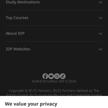
Study destinations
Top Courses
About IDP
IDP Websites
ลิขสิทธิ์
©
การศึกษา IDP ปี 2026
Copyright © IELTS Partners. IELTS Partners defined as The
British Council, IELTS Australia Pty. Ltd. and Cambridge English
(part of Cambridge University Press & Assessment)
We value your privacy