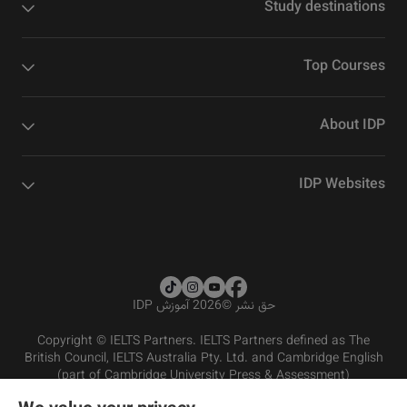
Study destinations
Top Courses
About IDP
IDP Websites
حق نشر
©
2026 آموزش IDP
Copyright © IELTS Partners. IELTS Partners defined as The
British Council, IELTS Australia Pty. Ltd. and Cambridge English
(part of Cambridge University Press & Assessment)