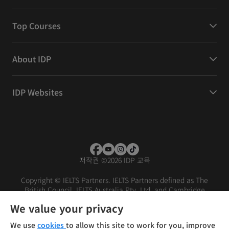
Top Courses
About IDP
IDP Websites
저작권
©
2026 IDP 교육
Copyright © IELTS Partners. IELTS Partners defined as The
British Council, IELTS Australia Pty. Ltd. and Cambridge
English (part of Cambridge University Press & Assessment)
We value your privacy
Investors
Terms of use
Privacy policy
Disclaimer
We use
cookies
to allow this site to work for you, improve