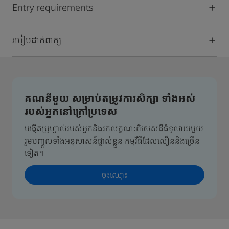
Entry requirements
របៀបដាក់ពាក្យ
គណនីមួយ សម្រាប់តម្រូវការសិក្សា ទាំងអស់
របស់អ្នកនៅក្រៅប្រទេស
បង្កើតប្រូហ្វាល់របស់អ្នកនិងរកលក្ខណៈពិសេសដ៏ធំទូលាយមួយ
រួមបញ្ចូលទាំងអនុសាសន៍ផ្ទាល់ខ្លួន កម្មវិធីដែលលឿននិងច្រើន
ទៀត។
ចុះឈ្មោះ