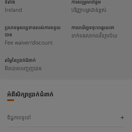
ទីតាំង
ការសម្រួលបន្ថែម
Ireland
បរិញ្ញាបត្រជាន់ខ្ពស់
ប្រភេទមូលប្បទានរបស់ការទទួល
កាលបរិច្ឆេទចុះហត្ថលេខា
បាន
ទាក់ទងសាកលវិទ្យាល័យ
Fee waiver/discount
តម្លៃនៃប្រាក់ជំពាក់
មិនបានបញ្ចេញបាន
អំពីសិក្សាប្រាក់ជំពាក់
ទិដ្ឋភាពទូទៅ