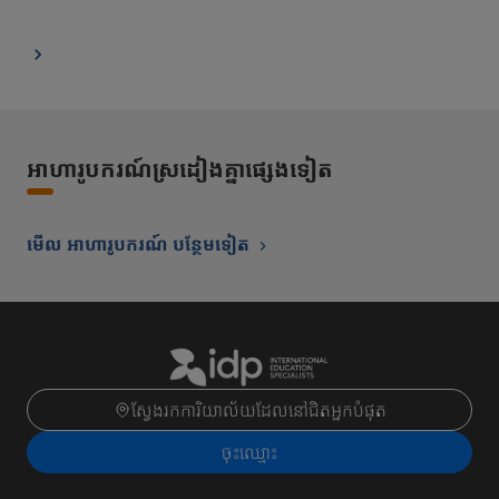
អាហារូបករណ៍ស្រដៀងគ្នាផ្សេងទៀត
មើល អាហារូបករណ៍ បន្ថែមទៀត
ស្វែងរកការិយាល័យដែលនៅជិតអ្នកបំផុត
ចុះ​ឈ្មោះ