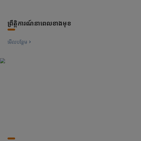
ព្រឹត្តិការណ៍នាពេលខាងមុខ
មើល​បន្ថែម