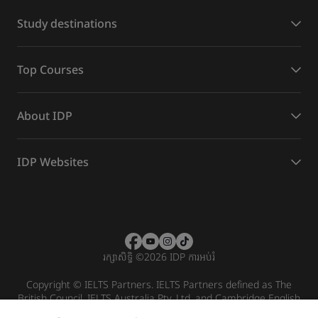
Study destinations
Top Courses
About IDP
IDP Websites
រក្សាសិទ្ធិ
©
2026 IDP ការអប់រំ
Copyright © IELTS Partners. IELTS Partners defined as The
British Council, IELTS Australia Pty. Ltd. and Cambridge English
(part of Cambridge University Press & Assessment)