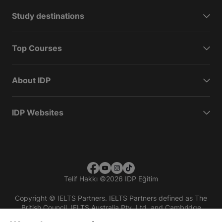
Study destinations
Top Courses
About IDP
IDP Websites
Telif Hakkı
©
2026 IDP Eğitim
Copyright © IELTS Partners. IELTS Partners defined as The
British Council, IELTS Australia Pty. Ltd. and Cambridge
English (part of Cambridge University Press & Assessment)