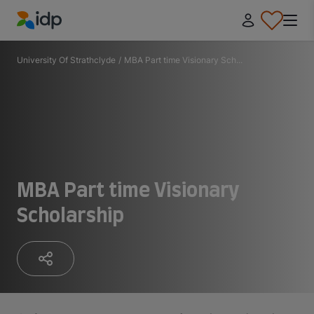
IDP Education
University Of Strathclyde
/
MBA Part time Visionary Sch...
MBA Part time Visionary
Scholarship