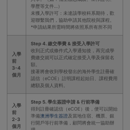
學歷等文件…）
未獲入學許可：未達該學校科系期待，歡
迎聯繫我們，協助申請其他院校與課程。
*申請結果所需時間將依照系所有所不同
Step 4. 繳交學費 & 接受入學許可
收到正式或條件式入學通知後，再完成學
入學
費繳交就可以正式確定接受入學及保留名
前
額。
3-4
接著將會收到學校發出的海外學生註冊確
個月
認信（eCOE）註明課程起始日、課程費用
總額及個人資料。
Step 5. 學生簽證申請 & 行前準備
入學
得到註冊確認信（eCOE）後，便可以開始
前
準備
澳洲學生簽證
及當地住宿、機票、銀
2-3
行開戶等行前準備，顧問將會統一協助辦
個月
理。