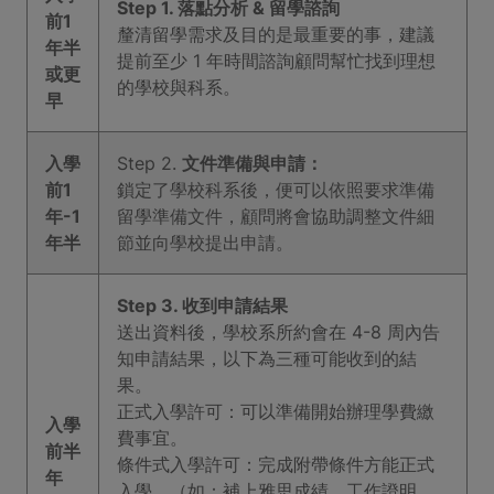
Step 1. 落點分析 & 留學諮詢
前1
釐清留學需求及目的是最重要的事，建議
年半
提前至少 1 年時間諮詢顧問幫忙找到理想
或更
的學校與科系。
早
入學
Step 2.
文件準備與申請：
前1
鎖定了學校科系後，便可以依照要求準備
年-1
留學準備文件，顧問將會協助調整文件細
年半
節並向學校提出申請。
Step 3. 收到申請結果
送出資料後，學校系所約會在 4-8 周內告
知申請結果，以下為三種可能收到的結
果。
正式入學許可：可以準備開始辦理學費繳
入學
費事宜。
前半
條件式入學許可：完成附帶條件方能正式
年
入學。（如：補上雅思成績、工作證明、