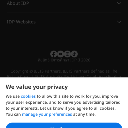
About IDP
IDP Websites
ลิขสิทธิ์
©
การศึกษา IDP ปี 2026
Copyright © IELTS Partners. IELTS Partners defined as The
British Council, IELTS Australia Pty. Ltd. and Cambridge English
(part of Cambridge University Press & Assessment)
We value your privacy
Investors
Terms of use
Privacy policy
Disclaimer
We use
cookies
to allow this site to work for you, improve
your user experience, and to serve you advertising tailored
to your interests. Let us know if you agree to all cookies.
You can
manage your preferences
at any time.