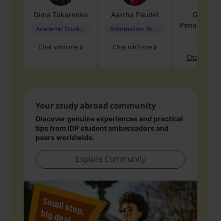
Dima
Tokarenko
Aastha
Paudel
Geraldi
Penarete Va
Academic Studies in Education
Information Technology
Geology
Chat with me
Chat with me
Chat with 
Your study abroad community
Discover genuine experiences and practical
tips from IDP student ambassadors and
peers worldwide.
Explore Community