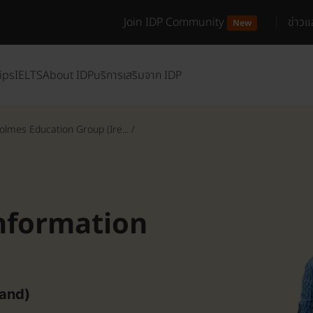
Join IDP Community
ข่าว
New
ips
IELTS
About IDP
บริการเสริมจาก IDP
olmes Education Group (Ire...
/
Information
land)