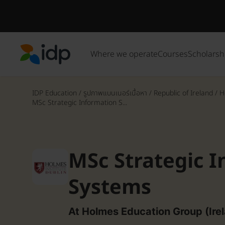
Where we operate
Courses
Scholarsh
IDP Education
IDP Education
/
รูปภาพแบนเนอร์เนื้อหา
/
Republic of Ireland
/
H
MSc Strategic Information S...
MSc Strategic 
Systems
At Holmes Education Group (Ire