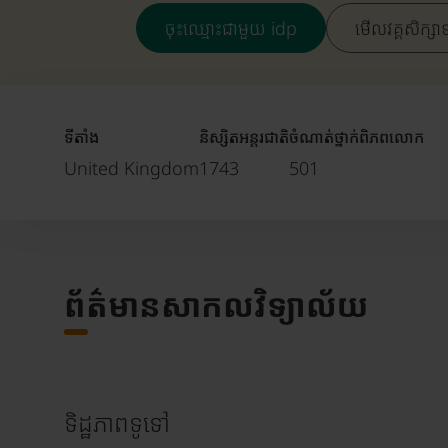
ចុះឈ្មោះជាមួយ idp
មើលវគ្គសិក្សា
ទីតាំង
និស្សិតអន្តរជាតិ
ចំណាត់ថ្នាក់ពិភពលោក
United Kingdom
1743
501
ព័ត៌មានសាកលវិទ្យាល័យ
ទិដ្ឋភាពទូទៅ