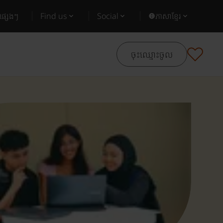
ផ្សេងៗ
Find us
Social
ភាសាខ្មែរ
ចុះឈ្មោះចូល