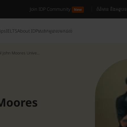
Join IDP Community
ព័ត៌មាន និងអត្ថបទ
New
ips
IELTS
About IDP
សេវាកម្មពេលមកដល់
l John Moores Unive...
 Moores