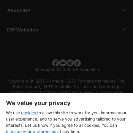
About IDP
IDP Websites
Bản quyền
©
2026 IDP Education
Copyright © IELTS Partners. IELTS Partners defined as The
British Council, IELTS Australia Pty. Ltd. and Cambridge
English (part of Cambridge University Press & Assessment)
We value your privacy
Các nhà đầu tư
Điều khoản sử dụng
Chính sách bảo mật
Miễn trừ trách nhiệm
We use
cookies
to allow this site to work for you, improve your
user experience, and to serve you advertising tailored to your
interests. Let us know if you agree to all cookies. You can
manage your preferences
at any time.