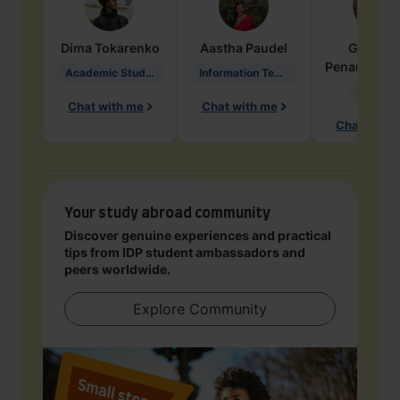
Dima
Tokarenko
Aastha
Paudel
Geraldi
Penarete Va
Academic Studies in Education
Information Technology
Geology
Chat with me
Chat with me
Chat with 
Your study abroad community
Discover genuine experiences and practical
tips from IDP student ambassadors and
peers worldwide.
Explore Community