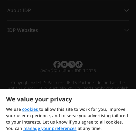
About IDP
IDP Websites
ลิขสิทธิ์
©
การศึกษา IDP ปี 2026
Copyright © IELTS Partners. IELTS Partners defined as The
British Council, IELTS Australia Pty. Ltd. and Cambridge English
(part of Cambridge University Press & Assessment)
We value your privacy
Investors
Terms of use
Privacy policy
Disclaimer
We use
cookies
to allow this site to work for you, improve
your user experience, and to serve you advertising tailored
to your interests. Let us know if you agree to all cookies.
You can
manage your preferences
at any time.