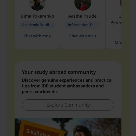
Dima
Tokarenko
Aastha
Paudel
Geraldi
Penarete Va
Academic Studies in Education
Information Technology
Geology
Chat with me
Chat with me
Chat with 
Your study abroad community
Discover genuine experiences and practical
tips from IDP student ambassadors and
peers worldwide.
Explore Community