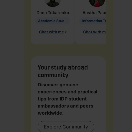
Dima
Tokarenko
Aastha
Paudel
Pen
Academic Studies in Education
Information Technology
Chat with me
Chat with me
Ch
Your study abroad
community
Discover genuine
experiences and practical
tips from IDP student
ambassadors and peers
worldwide.
Explore Community