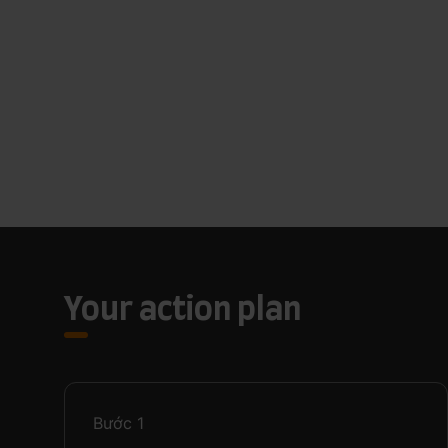
Your action plan
Bước
1