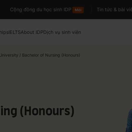
Cộng đồng du học sinh IDP
Tin tức & bài vi
Mới
hips
IELTS
About IDP
Dịch vụ sinh viên
niversity
/
Bachelor of Nursing (Honours)
ing (Honours)