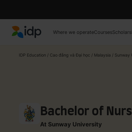
Where we operate
Courses
Scholars
IDP Education
IDP Education
/
Cao đẳng và Đại học
/
Malaysia
/
Sunway U
Bachelor of Nurs
At Sunway University