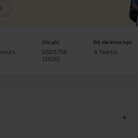
Chi phí
Độ dài khóa học
onours
USD5756
4 Year(s)
(
2026
)