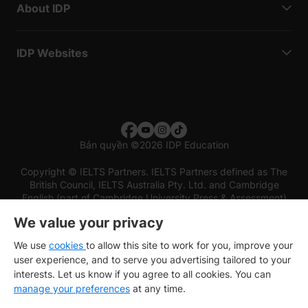
About IDP
IDP Websites
Bản quyền
©
2026 IDP Education
Copyright © IELTS Partners. IELTS Partners defined as The
British Council, IELTS Australia Pty. Ltd. and Cambridge
English (part of Cambridge University Press & Assessment)
We value your privacy
Các nhà đầu tư
Điều khoản sử dụng
Chính sách bảo mật
Miễn trừ trách nhiệm
We use
cookies
to allow this site to work for you, improve your
user experience, and to serve you advertising tailored to your
interests. Let us know if you agree to all cookies. You can
manage your preferences
at any time.