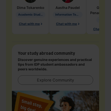
Dima
Tokarenko
Aastha
Paudel
Geraldi
Penarete Va
Academic Studies in Education
Information Technology
Geology
Chat with me
Chat with me
Chat with 
Your study abroad community
Discover genuine experiences and practical
tips from IDP student ambassadors and
peers worldwide.
Explore Community