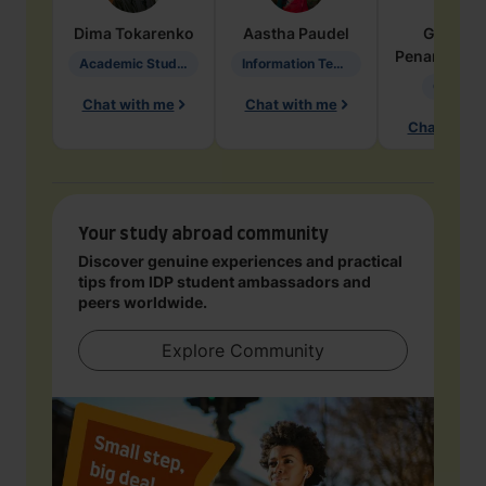
Dima
Tokarenko
Aastha
Paudel
Geraldi
Penarete Va
Academic Studies in Education
Information Technology
Geology
Chat with me
Chat with me
Chat with 
Your study abroad community
Discover genuine experiences and practical
tips from IDP student ambassadors and
peers worldwide.
Explore Community