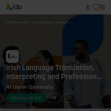
IDP Education
Ulster University
/
Irish Language Translation,...
Irish Language Translation,
Interpreting and Professional
Language Skills MA
At Ulster University
Đăng ký với IDP