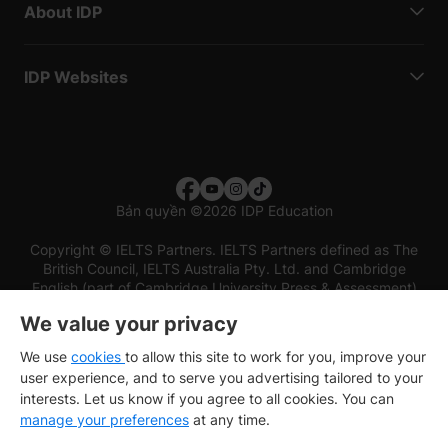
About IDP
IDP Websites
Bản quyền
©
2026 IDP Education
Copyright © IELTS Partners. IELTS Partners defined as The
British Council, IELTS Australia Pty. Ltd. and Cambridge
English (part of Cambridge University Press & Assessment)
We value your privacy
Các nhà đầu tư
Điều khoản sử dụng
Chính sách bảo mật
Miễn trừ trách nhiệm
We use
cookies
to allow this site to work for you, improve your
user experience, and to serve you advertising tailored to your
interests. Let us know if you agree to all cookies. You can
manage your preferences
at any time.