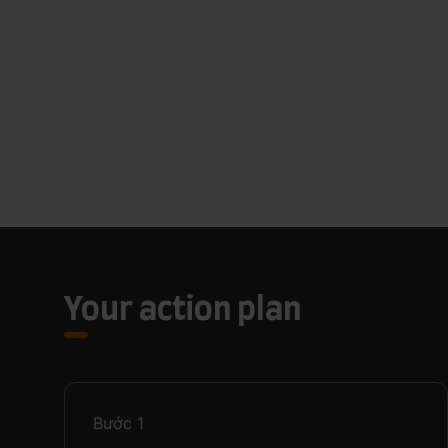
Your action plan
Bước
1