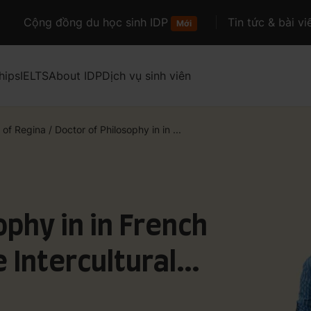
Cộng đồng du học sinh IDP
Tin tức & bài vi
Mới
hips
IELTS
About IDP
Dịch vụ sinh viên
y of Regina
/
Doctor of Philosophy in in ...
ophy in in French
 Intercultural