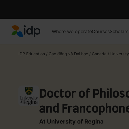
Where we operate
Courses
Scholars
IDP Education
IDP Education
/
Cao đẳng và Đại học
/
Canada
/
Universit
Doctor of Philos
and Francophone
Studies
At University of Regina