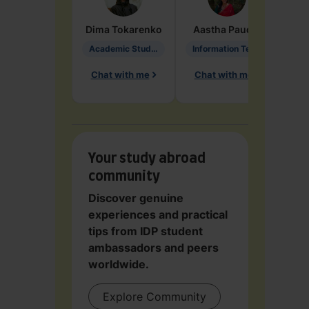
Dima
Tokarenko
Aastha
Paudel
Pen
Academic Studies in Education
Information Technology
Chat with me
Chat with me
Ch
Your study abroad
community
Discover genuine
experiences and practical
tips from IDP student
ambassadors and peers
worldwide.
Explore Community