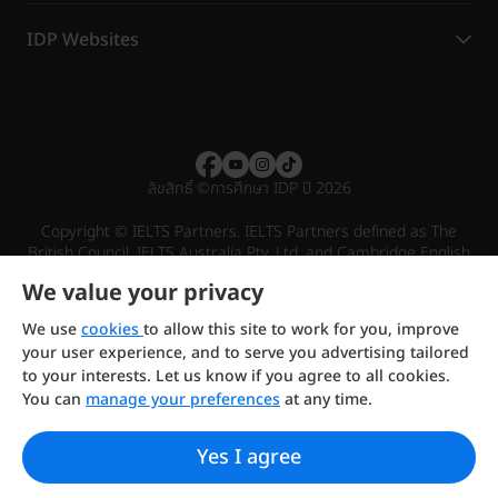
IDP Websites
ลิขสิทธิ์
©
การศึกษา IDP ปี 2026
Copyright © IELTS Partners. IELTS Partners defined as The
British Council, IELTS Australia Pty. Ltd. and Cambridge English
(part of Cambridge University Press & Assessment)
We value your privacy
Investors
Terms of use
Privacy policy
Disclaimer
We use
cookies
to allow this site to work for you, improve
your user experience, and to serve you advertising tailored
to your interests. Let us know if you agree to all cookies.
You can
manage your preferences
at any time.
Yes I agree