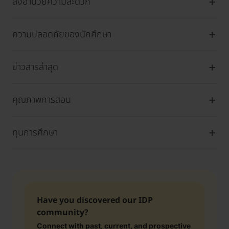
สิ่งอำนวยความสะดวก
ความปลอดภัยของนักศึกษา
ข่าวสารล่าสุด
คุณภาพการสอน
ทุนการศึกษา
Have you discovered our IDP
community?
Connect with past, current, and prospective