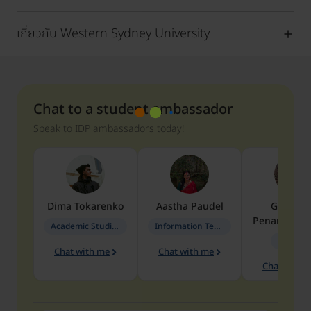
เกี่ยวกับ Western Sydney University
Chat to a student ambassador
Speak to IDP ambassadors today!
Dima
Tokarenko
Aastha
Paudel
Geraldi
Penarete Va
Academic Studies in Education
Information Technology
Geology
Chat with me
Chat with me
Chat with 