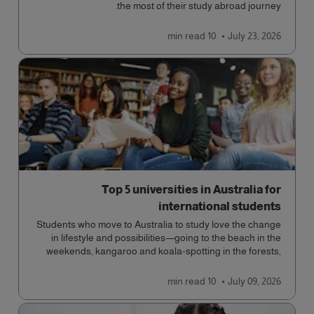
the most of their study abroad journey.
read
10 min
July 23, 2026
Top 5 universities in Australia for
international students
Students who move to Australia to study love the change
in lifestyle and possibilities—going to the beach in the
weekends, kangaroo and koala-spotting in the forests,
and in general a laid-back lifestyle with easy to manage
traffic and a high standard of living.
read
10 min
July 09, 2026