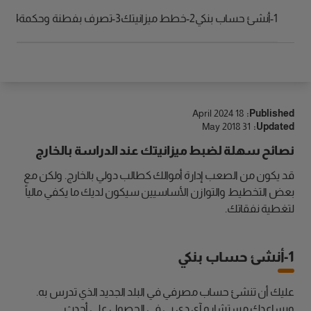
الوصول
1-أنشئ حساب بنكي
2-خطط ميزانيتك
3-تصرف بفطنة وحكمة
4-ابحث عن عمل لتنمية ذاتك
18 April 2024
Published:
31 May 2018
Updated:
نصائح سهلة لضبط ميزانيتك عند الدراسة بالخارج
قد يكون من الصعب إدارة أموالك كطالب دولي بالخارج. ولكن مع
بعض التخطيط والتوازن الأساسيين سيكون لديك ما يكفي مالياً
لتغطية نفقاتك.
1-أنشئ حساب بنكي
عليك أن تنشئ حساب مصرفي في البلد الجديد الذي تدرس به.
ويساعدك مستشارو آي دي بي في الحصول على أحدث