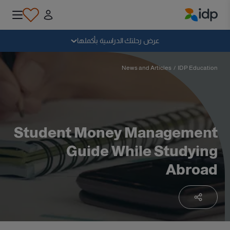
IDP Education
سقوط
عرض رحلتك الدراسية بأكملها
لماذا الدراسة بالخارج؟
News and Articles
/
IDP Education
أين وماذا أدرس؟
Student Money Management
كيف يمكنني التقديم؟
Guide While Studying
Abroad
بعد الحصول على عرض
الاستعداد للمغادرة