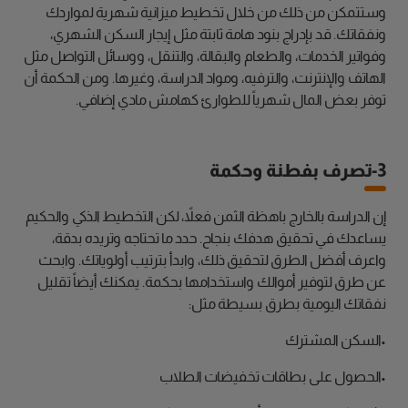
وستتمكن من ذلك من خلال تخطيط ميزانية شهرية لمواردك
ونفقاتك. قد بإدراج بنود هامة ثابتة مثل إيجار السكن الشهري،
وفواتير الخدمات، والطعام والبقالة، والتنقل، ووسائل التواصل مثل
الهاتف والإنترنت، والترفيه، ومواد الدراسة، وغيرها. ومن الحكمة أن
توفر بعض المال شهرياً للطوارئ كهامش مادي إضافي.
3-تصرف بفطنة وحكمة
إن الدراسة بالخارج باهظة الثمن فعلاً، لكن التخطيط الذكي والحكيم
يساعدك في تحقيق هدفك بنجاح. حدد ما تحتاجه وتريده بدقة،
واعرف أفضل الطرق لتحقيق ذلك، وابدأ بترتيب أولوياتك. وابحث
عن طرق لتوفير أموالك واستخدامها بحكمة. يمكنك أيضاً تقليل
نفقاتك اليومية بطرق بسيطة مثل:
•السكن المشترك
•الحصول على بطاقات تخفيضات الطلاب