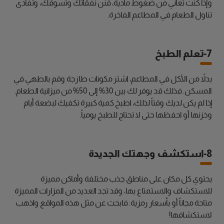
وإذا كنت تعاني من ضغوط مادية، قنن نفقاتك وتسوقك، وتفادى
تناول الطعام في المطاعم الفاخرة.
7-تعلم الطبخ
بدلاً من الأكل في المطاعم، اشتر مكونات طازجة وقم بالطهي في
المسكن. فذلك قد يوفر لك بين 30% إلى 50% من ميزانية الطعام.
إذا لم يكن لديك وقتاً لذلك، اطبخ كمية كبيرة تكفيك لبضعة أيام
وخزنها أو احفظها حتى لا تحتاج للطبخ يومياً.
8-استكشف وجهتك الجديدة
يحتوي كل مكان على مناطق جذب مختلفة وأماكن مميزة
للاستكشاف والاستمتاع بها، وقد تجد العديد من المزارات المميزة
متاحة مجاناً أو بأسعار رمزية. فابحث عن مثل هذه المواقع واذهب
لاستكشافها!