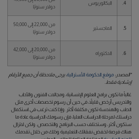
4.
البكالوريوس
دولار سنويًا
من 22,000 إلى 50,000
5.
الماجستير
دولار سنويًا
من 20,000 إلى 42,000
6.
الدكتوراه
دولار سنويًا
*المصدر:
موقع الحكومة الأسترالية
، يرجى ملاحظة أن جميع الأرقام
إرشادية فقط.
غالباً ما تكون برامج العلوم الإنسانية، ومجالات الفنون والآداب
والتدريس أرخص قليلاً، في حين أن رسوم تخصصات أخرى مثل
الطب والهندسة تكون مكلفة أكثر. وإذا كنت ترغب في استكمال
دراستك لمرحلة الدراسات العليا، فإن رسومك الدراسية عادة ما
ستكون أكثر، وستختلف حسب البرنامج والتخصص. ولكن لاتزال
هناك فرصة لخفض نفقاتك التعليمية وذلك من خلال تقدمك